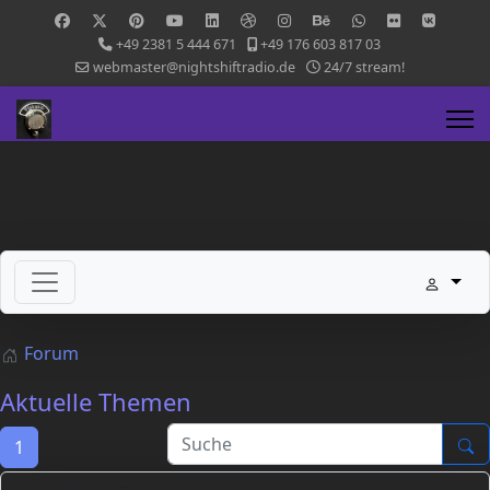
+49 2381 5 444 671
+49 176 603 817 03
webmaster@nightshiftradio.de
24/7 stream!
Forum
Aktuelle Themen
1